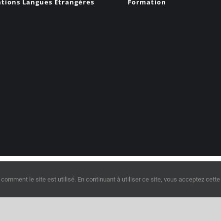
tions Langues Etrangères
Formation
| All Rights Reserved |
contact@digitalix-formation.com
| 01.87.21.17.26 
ment le site est utilisé. En continuant à utiliser ce site, vous acceptez cette 
Facebook
LinkedIn