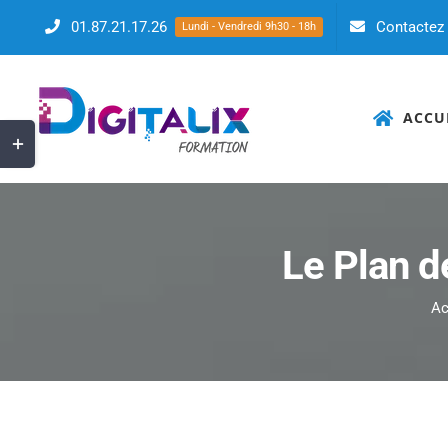
Passer
01.87.21.17.26
Contactez
Lundi - Vendredi 9h30 - 18h
au
contenu
ACCU
Bascule
de
la
zone
Le Plan 
de
la
Ac
barre
coulissante