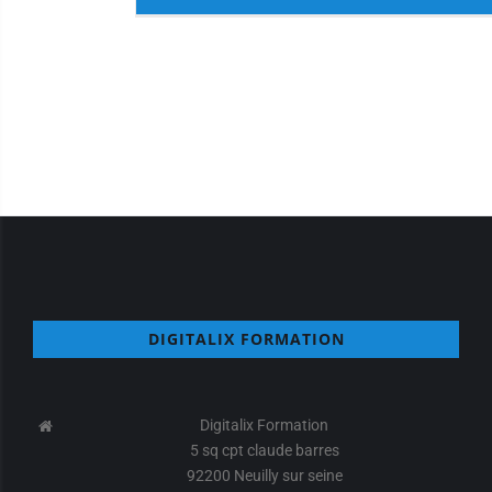
DIGITALIX FORMATION
Digitalix Formation
5 sq cpt claude barres
92200 Neuilly sur seine