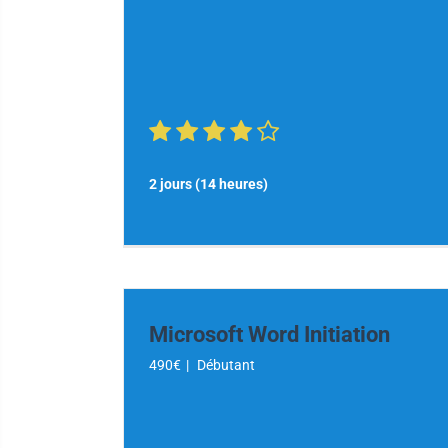
2 jours (14 heures)
Microsoft Word Initiation
490€
|
Débutant