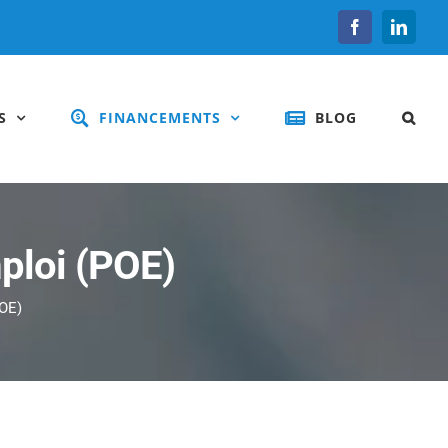
Facebook
Linked
S
FINANCEMENTS
BLOG
mploi (POE)
POE)