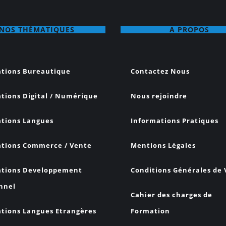
NOS THÉMATIQUES
A PROPOS
tions Bureautique
Contactez Nous
tions Digital / Numérique
Nous rejoindre
tions Langues
Informations Pratiques
tions Commerce / Vente
Mentions Légales
tions Developpement
Conditions Générales de
nnel
Cahier des charges de
tions Langues Etrangères
Formation