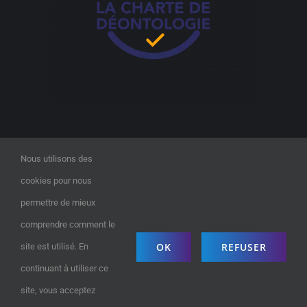
Nous utilisons des
cookies pour nous
permettre de mieux
comprendre comment le
©2023
Digitalix Formation
| All Rights Reserved |
OK
REFUSER
site est utilisé. En
contact@digitalix-formation.com
| 01.87.21.17.26 |
Politique de
continuant à utiliser ce
confidentialité
site, vous acceptez