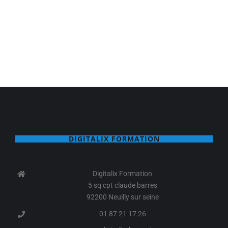
DIGITALIX FORMATION
Digitalix Formation
5 sq cpt claude barres
92200 Neuilly sur seine
01 87 21 17 26