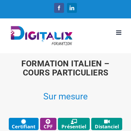
Passer
Facebook
LinkedIn
au
contenu
FORMATION ITALIEN –
COURS PARTICULIERS
Sur mesure
Certifiant
CPF
Présentiel
Distanciel