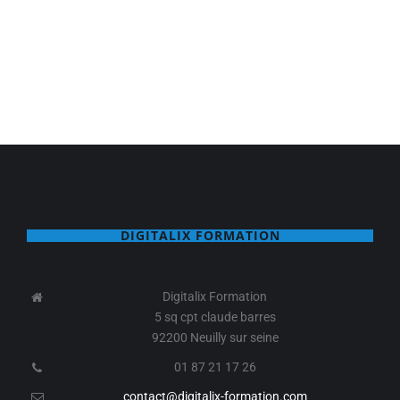
DIGITALIX FORMATION
Digitalix Formation
5 sq cpt claude barres
92200 Neuilly sur seine
01 87 21 17 26
contact@digitalix-formation.com